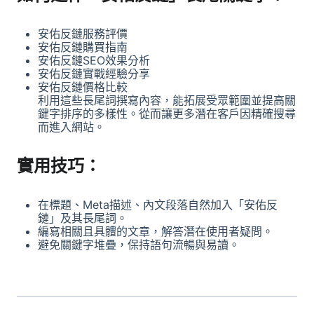
安佑反鏈服務評價
安佑反鏈
購買指南
安佑反鏈SEO效果分析
安佑反鏈實戰經驗分享
安佑反鏈價格比較
利用這些長尾詞撰寫內容，能拓展受眾範圍並提高關
鍵字排序的多樣性。從而讓更多潛在客戶因精確搜尋
而進入網站。
實用技巧：
在標題、Meta描述、內文段落自然加入「安佑反
鏈」及其長尾詞。
編寫相關且具體的文章，解答潛在使用者疑問。
避免關鍵字堆疊，保持語句流暢與易讀。