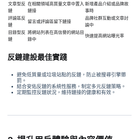
文章型反
在相關領域高質量文章中置入
新增產品介紹或品牌故
鏈
鏈接
事時
評論區反
品牌社群互動或文章討
留言或評論區留下鏈接
鏈
論中
目錄型反
將網站列表在高信譽的網站目
快速提高網站曝光率
鏈
錄中
反鏈建設最佳實踐
避免低質量或垃圾站點的反鏈，防止被搜尋引擎懲
罰。
結合安佑反鏈的系統性服務，制定多元反鏈策略。
定期監控反鏈狀況，維持鏈接的健康和有效。