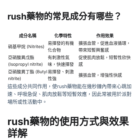
rush藥物的常見成分有哪些？
成分名稱
化學特性
作用效果
易揮發的有機
擴張血管，促進血液循環，
硝基甲烷 (Nitrites)
化合物
帶來短暫興奮感
亞硝酸異戊酯
有刺激性氣
促使肌肉放鬆，短暫性欣快
(Isopropyl nitrite)
味，快速揮發
感
亞硝酸異丁酯 (Butyl
易揮發、刺激
擴張血管，增強性快感
nitrite)
性強
這些成分共同作用，使rush藥物能在幾秒鐘內帶來心跳加
速、呼吸急促、肌肉放鬆等短暫效應，因此常被用於派對
場所或性活動中。
rush藥物的使用方式與效果
詳解