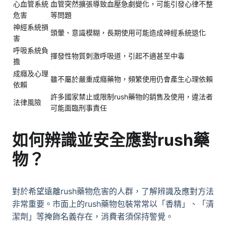
心血管系統
血管突然擴張導致血壓急劇變化，可能引發心律不整
危害
等問題
神經系統損
頭暈、意識模糊，長期使用可能造成神經系統退化
害
呼吸系統負
揮發性物質刺激呼吸道，引起不適甚至中毒
擔
成癮及心理
雖不屬於嚴重成癮藥物，頻繁使用仍會產生心理依賴
依賴
許多國家禁止或限制rush藥物的銷售及使用，違法者
法律風險
可能面臨刑事責任
如何辨識並安全應對
rush藥
物
？
對於希望遠離rush藥物危害的人群，了解辨識及應對方法
非常重要。市面上的rush藥物包裝常常以「香精」、「清
潔劑」等掩飾名義存在，消費者須保持警覺。