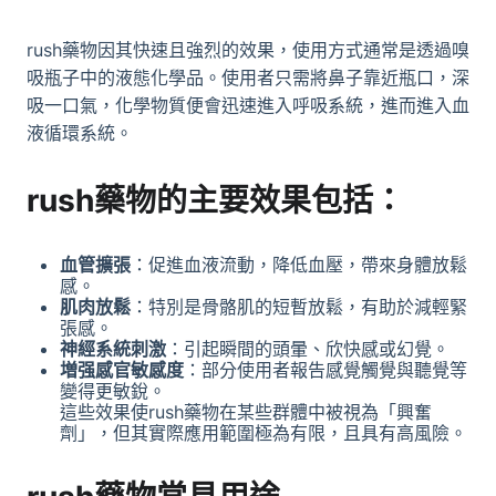
rush藥物因其快速且強烈的效果，使用方式通常是透過嗅
吸瓶子中的液態化學品。使用者只需將鼻子靠近瓶口，深
吸一口氣，化學物質便會迅速進入呼吸系統，進而進入血
液循環系統。
rush藥物
的主要效果包括：
血管擴張
：促進血液流動，降低血壓，帶來身體放鬆
感。
肌肉放鬆
：特別是骨骼肌的短暫放鬆，有助於減輕緊
張感。
神經系統刺激
：引起瞬間的頭暈、欣快感或幻覺。
増强感官敏感度
：部分使用者報告感覺觸覺與聽覺等
變得更敏銳。
這些效果使rush藥物在某些群體中被視為「興奮
劑」，但其實際應用範圍極為有限，且具有高風險。