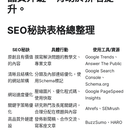
升。
SEO秘訣表格總整理
SEO秘訣
具體行動
使用工具/資源
原創且有價值
撰寫解決問題的教學文、
Google Trends、
的內容
專業文章
Answer The Public
Google Search
清晰且結構化
分類及內部連結優化，使
Console、
的網站架構
用Schema標記
Schema.org
壓縮圖片、優化程式碼、
Google PageSpeed
網站速度優化
使用快取
Insights
關鍵字策略優
研究熱門及長尾關鍵詞，
Ahrefs、SEMrush
化
合理分配在標題與內容
高品質外鏈建
發佈新聞稿、合作交流、
BuzzSumo、HARO
設
寫客座文章