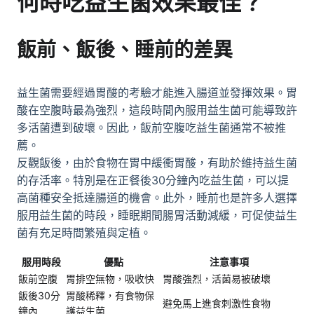
何時吃益生菌效果最佳？
飯前、飯後、睡前的差異
益生菌需要經過胃酸的考驗才能進入腸道並發揮效果。胃
酸在空腹時最為強烈，這段時間內服用益生菌可能導致許
多活菌遭到破壞。因此，飯前空腹吃益生菌通常不被推
薦。
反觀飯後，由於食物在胃中緩衝胃酸，有助於維持益生菌
的存活率。特別是在正餐後30分鐘內吃益生菌，可以提
高菌種安全抵達腸道的機會。此外，睡前也是許多人選擇
服用益生菌的時段，睡眠期間腸胃活動減緩，可促使益生
菌有充足時間繁殖與定植。
服用時段
優點
注意事項
飯前空腹
胃排空無物，吸收快
胃酸強烈，活菌易被破壞
飯後30分
胃酸稀釋，有食物保
避免馬上進食刺激性食物
鐘內
護益生菌