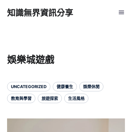
知識無界資訊分享
娛樂城遊戲
UNCATEGORIZED
健康養生
娛樂休閒
教育與學習
旅遊探索
生活風格