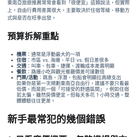
東南亞旅遊推薦常常會看到「很便宜」這類說法，但實際
上，自由行費用差異很大，主要取決於住宿等級、移動方
式與是否在旺季出發。
預算拆解重點
機票
：通常是浮動最大的一項
住宿
：市區 vs. 海邊、平日 vs. 假日差很多
交通
：叫車、包車、捷運、渡輪成本差異明顯
餐飲
：路邊小吃與觀光餐廳價差可達數倍
門票/活動
：跳島、浮潛、包船會明顯拉高總支出
如果你是第一次規劃東南亞
自由行
，建議不要只看最
低價，而是抓一個「可接受的舒適區間」。例如住宿
若太偏，雖然房價便宜，但每天多花 1 小時交通，整
體體驗往往更差。
新手最常犯的幾個錯誤