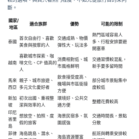
斷。
國家/
適合族群
優勢
可能的限制
地區
熱門區域容易人
首次自由行、喜歡
交通成熟、物價
泰國
多、行程安排要避
美食與按摩的人
彈性大、玩法多
開塞車
喜歡城市探索、咖
消費相對低、城
交通習慣較混亂，
越南
啡文化、CP 值高的
市風格鮮明
新手要多留時間
人
飲食接受度高、
馬來
親子、城市旅遊、
部分城市景點集中
機場與市區銜接
西亞
多元文化愛好者
度較低
方便
新加
初次出國、重視整
環境好、公共交
整體花費較高
坡
潔與效率的人
通方便
印尼
想放空、拍照、度
海景民宿多、氛
交通時間長，景點
峇里
假的旅客
圍感強
分散
島
菲律
海島跳島、潛水、
航班與轉乘安排較
海島資源豐富