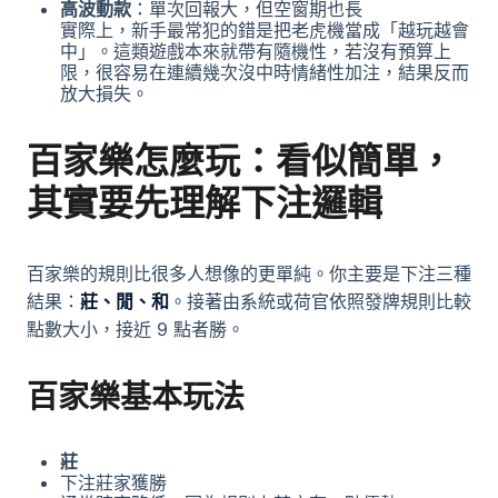
高波動款
：單次回報大，但空窗期也長
實際上，新手最常犯的錯是把老虎機當成「越玩越會
中」。這類遊戲本來就帶有隨機性，若沒有預算上
限，很容易在連續幾次沒中時情緒性加注，結果反而
放大損失。
百家樂怎麼玩：看似簡單，
其實要先理解下注邏輯
百家樂的規則比很多人想像的更單純。你主要是下注三種
結果：
莊、閒、和
。接著由系統或荷官依照發牌規則比較
點數大小，接近 9 點者勝。
百家樂基本玩法
莊
下注莊家獲勝