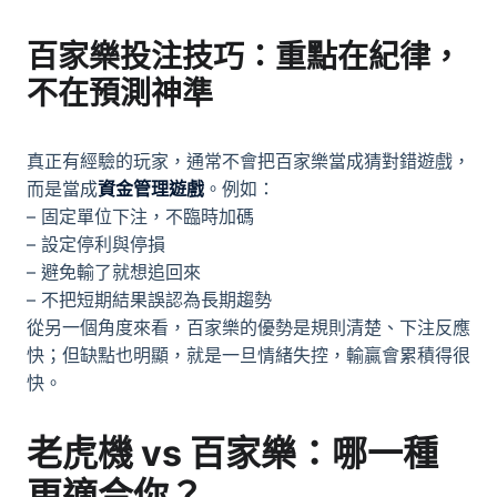
百家樂投注技巧：重點在紀律，
不在預測神準
真正有經驗的玩家，通常不會把百家樂當成猜對錯遊戲，
而是當成
資金管理遊戲
。例如：
– 固定單位下注，不臨時加碼
– 設定停利與停損
– 避免輸了就想追回來
– 不把短期結果誤認為長期趨勢
從另一個角度來看，百家樂的優勢是規則清楚、下注反應
快；但缺點也明顯，就是一旦情緒失控，輸贏會累積得很
快。
老虎機 vs 百家樂：哪一種
更適合你？