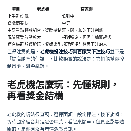
項目
老虎機
百家樂
上手難度
低
低到中
遊戲節奏
快
中等
主要重點
轉軸組合、獎勵機制
莊、閒、和的下注判斷
風險感受
波動較大
相對穩定，但仍有輸贏起伏
適合族群
想輕鬆玩、偏娛樂型
想理解規則後再下注的人
值得注意的是，
老虎機投注技巧
與
百家樂下注技巧
並不是
「提高勝率的保證」，比較務實的說法是：它們能幫你控
制風險、避免亂玩。
老虎機怎麼玩：先懂規則，
再看獎金結構
老虎機的玩法很直觀：選擇面額、設定押注，按下旋轉，
等待圖案組合判定是否中獎。看起來簡單，但真正影響體
驗的，是你有沒有看懂遊戲資訊。