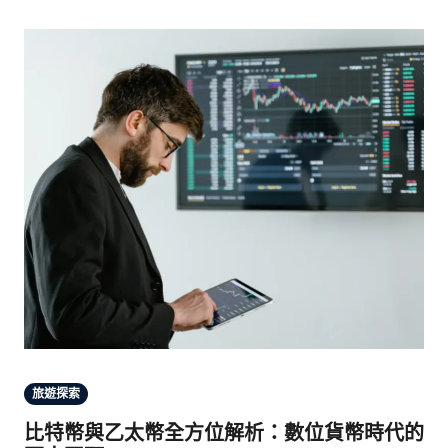
旅遊探索
比特幣與乙太幣全方位解析：數位貨幣時代的