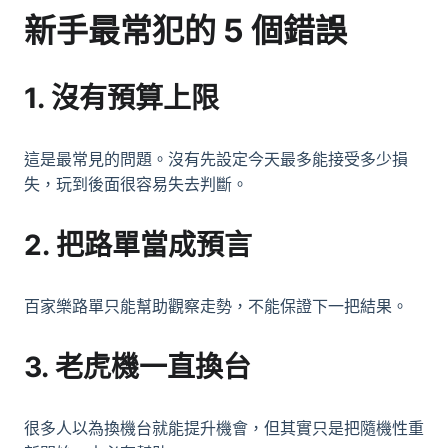
新手最常犯的 5 個錯誤
1. 沒有預算上限
這是最常見的問題。沒有先設定今天最多能接受多少損
失，玩到後面很容易失去判斷。
2. 把路單當成預言
百家樂路單只能幫助觀察走勢，不能保證下一把結果。
3. 老虎機一直換台
很多人以為換機台就能提升機會，但其實只是把隨機性重