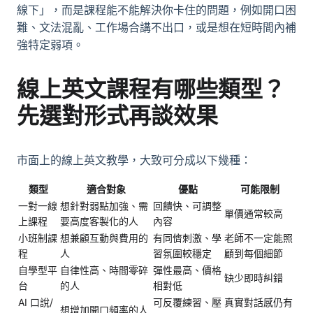
線下」，而是課程能不能解決你卡住的問題，例如開口困
難、文法混亂、工作場合講不出口，或是想在短時間內補
強特定弱項。
線上英文課程有哪些類型？
先選對形式再談效果
市面上的線上英文教學，大致可分成以下幾種：
類型
適合對象
優點
可能限制
一對一線
想針對弱點加強、需
回饋快、可調整
單價通常較高
上課程
要高度客製化的人
內容
小班制課
想兼顧互動與費用的
有同儕刺激、學
老師不一定能照
程
人
習氛圍較穩定
顧到每個細節
自學型平
自律性高、時間零碎
彈性最高、價格
缺少即時糾錯
台
的人
相對低
AI 口說/
可反覆練習、壓
真實對話感仍有
想增加開口頻率的人