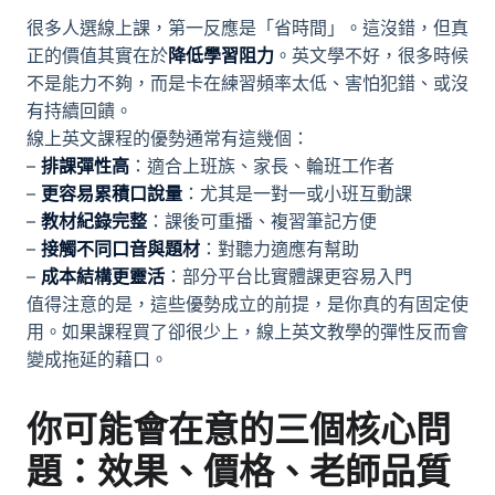
很多人選線上課，第一反應是「省時間」。這沒錯，但真
正的價值其實在於
降低學習阻力
。英文學不好，很多時候
不是能力不夠，而是卡在練習頻率太低、害怕犯錯、或沒
有持續回饋。
線上英文課程的優勢通常有這幾個：
–
排課彈性高
：適合上班族、家長、輪班工作者
–
更容易累積口說量
：尤其是一對一或小班互動課
–
教材紀錄完整
：課後可重播、複習筆記方便
–
接觸不同口音與題材
：對聽力適應有幫助
–
成本結構更靈活
：部分平台比實體課更容易入門
值得注意的是，這些優勢成立的前提，是你真的有固定使
用。如果課程買了卻很少上，線上英文教學的彈性反而會
變成拖延的藉口。
你可能會在意的三個核心問
題：效果、價格、老師品質