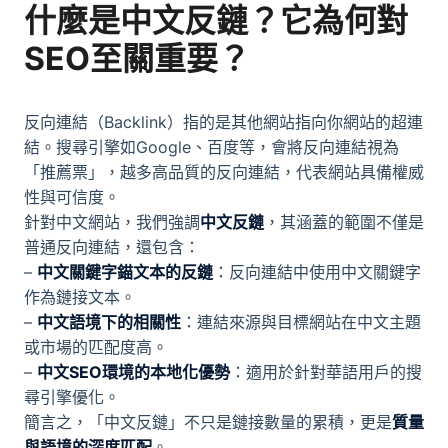
什麼是中文反鏈？它為何對
SEO至關重要？
反向連結（Backlink）指的是其他網站指向你網站的超連
結。搜尋引擎如Google、百度等，會將反向連結視為
「推薦票」，越多高品質的反向連結，代表網站具備權威
性與可信度。
針對中文網站，我們強調
中文反鏈
，其涵蓋的範圍不僅是
普通反向連結，還包含：
–
中文關鍵字錨文本的反鏈
：反向連結中使用中文關鍵字
作為鏈接文本。
–
中文語境下的相關性
：連結來源與目標網站在中文主題
或市場的匹配度高。
–
中文SEO環境的本地化優勢
：適用於針對華語用戶的搜
尋引擎優化。
簡言之，「中文反鏈」不只是鏈接數量的累積，更是
質量
與語境的深度匹配
。